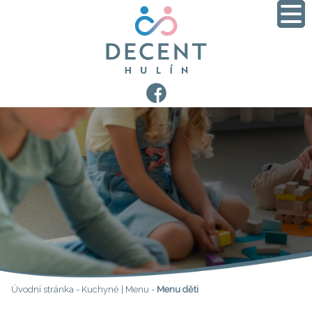
Úvodní stránka
-
Kuchyně | Menu
-
Menu děti